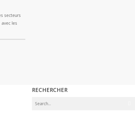
ACCOMPAGNEMENT À LA
SCOLARITÉ ENFANTS
LES SAMEDIS FAMILLES
es secteurs
ACCOMPAGNEMENT À LA
 avec les
SCOLARITÉ ADOS
VACANCES
ÉVEIL MUSICAL PARENTS
ENFANTS
VACANCES
MERCREDIS APRÈS-MIDI
DANSE PARENTS BÉBÉS
RECHERCHER