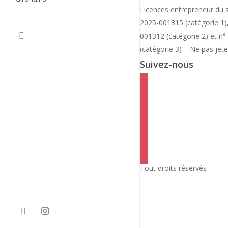
BROCHURES & DOCUMENTS
Licences entrepreneur du 
CHARTE VERTE
2025-001315 (catégorie 1
001312 (catégorie 2) et 
(catégorie 3) – Ne pas jete
Suivez-nous
facebook
instagram
twitter
linkedin
mail
viber
Tout droits réservés
facebook
instagram