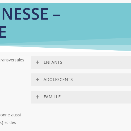
UNESSE –
E
transversales
ENFANTS
ADOLESCENTS
ACTIVITÉS ENFANTS ET
ADOS
FAMILLE
ACTIVITÉS ENFANTS ET
ADOS
ACCUEILS PÉRISCOLAIRES
ionne aussi
SEMAINE DE LA
PARENTALITÉ
s) et des
SECTEUR JEUNE