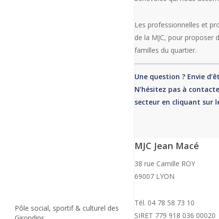
RHIZOME
Candidatures expositions
Les professionnelles et pro
VIE ASSOCIATIVE
de la MJC, pour proposer de
PROJET ASSOCIATIF
familles du quartier.
ENFANCE –
LES ÉQUIPES
JEUNESSE –
BÉNÉVOLAT
FAMILLE
PARTENAIRES
Une question ? Envie d’ê
PHOTOS
ACTIVITÉS ENFANTS & ADOS
N’hésitez pas à contacte
ACTIVITES ADULTES
ACCUEILS PÉRISCOLAIRES
& SENIORS
secteur en cliquant sur 
ACCOMPAGNEMENTS À LA
SCOLARITÉ
MERCREDIS APRÈS-MIDI
SPOT SENIORS
VACANCES ENFANTS & ADOS
SECTEUR JEUNES
L’ÉTINCELLE /
MJC Jean Macé
FAMILLE
SECTEUR
ÉVEIL MUSICAL PARENTS-
CULTUREL
38 rue Camille ROY
ENFANTS
PROGRAMMATION & BILLETTERIE
ÉVEIL DANSE PARENTS-
69007 LYON
INFOS
ENFANTS
GONES ET COMPAGNIES
PRATIQUES
AGITONS NOS IDÉES
LE QUASAR
Tél. 04 78 58 73 10
TARIFS ET RÉDUCTIONS
Pôle social, sportif & culturel des
LA MJC RECRUTE
SIRET 779 918 036 00020
Girondins