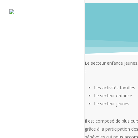
Skip
to
main
content
Le secteur enfance jeunes
:
Les activités familles
Le secteur enfance
Le secteur jeunes
ACCUEIL
Il est composé de plusieur
grâce à la participation de
BILLETTERIE
bénévoles qui nous accom