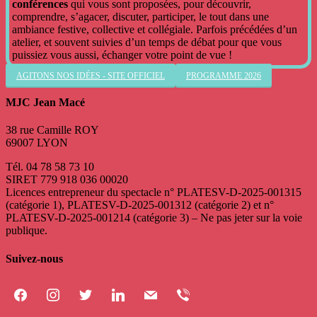
conférences
qui vous sont proposées, pour découvrir,
comprendre, s’agacer, discuter, participer, le tout dans une
ambiance festive, collective et collégiale. Parfois précédées d’un
atelier, et souvent suivies d’un temps de débat pour que vous
puissiez vous aussi, échanger votre point de vue !
AGITONS NOS IDÉES - SITE OFFICIEL
PROGRAMME 2026
MJC Jean Macé
38 rue Camille ROY
69007 LYON
Tél. 04 78 58 73 10
SIRET 779 918 036 00020
Licences entrepreneur du spectacle
n° PLATESV-D-2025-001315
(catégorie 1), PLATESV-D-2025-001312 (catégorie 2) et n°
PLATESV-D-2025-001214 (catégorie 3) – Ne pas jeter sur la voie
publique.
Suivez-nous
facebook
instagram
twitter
linkedin
mail
viber