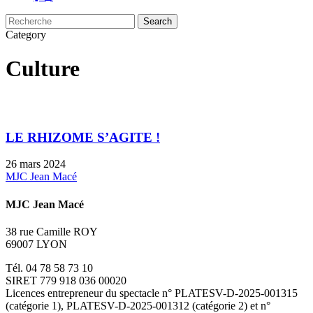
Search
Close
Category
Search
Culture
LE RHIZOME S’AGITE !
26 mars 2024
MJC Jean Macé
MJC Jean Macé
38 rue Camille ROY
69007 LYON
Tél. 04 78 58 73 10
SIRET 779 918 036 00020
Licences entrepreneur du spectacle
n° PLATESV-D-2025-001315
(catégorie 1), PLATESV-D-2025-001312 (catégorie 2) et n°