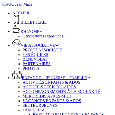
Skip
to
ACCUEIL
main
content
BILLETTERIE
RHIZOME
Candidatures expositions
VIE ASSOCIATIVE
PROJET ASSOCIATIF
LES ÉQUIPES
BÉNÉVOLAT
PARTENAIRES
PHOTOS
ENFANCE – JEUNESSE – FAMILLE
ACTIVITÉS ENFANTS & ADOS
ACCUEILS PÉRISCOLAIRES
ACCOMPAGNEMENTS À LA SCOLARITÉ
MERCREDIS APRÈS-MIDI
VACANCES ENFANTS & ADOS
SECTEUR JEUNES
FAMILLE
ÉVEIL MUSICAL PARENTS-ENFANTS