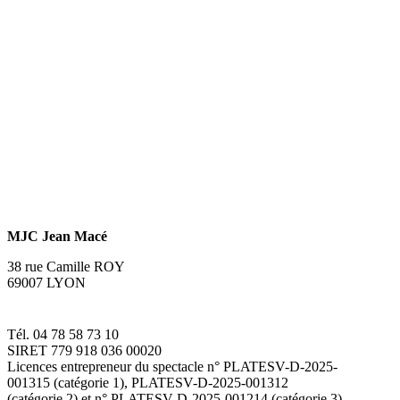
MJC Jean Macé
38 rue Camille ROY
69007 LYON
Tél. 04 78 58 73 10
SIRET 779 918 036 00020
Licences entrepreneur du spectacle
n° PLATESV-D-2025-
001315 (catégorie 1), PLATESV-D-2025-001312
(catégorie 2) et n° PLATESV-D-2025-001214 (catégorie 3)