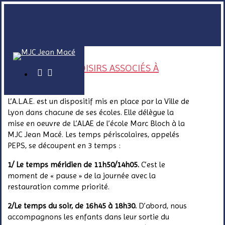
Skip
to
main
content
ACCUEILS DE LOISIRS ASSOCIÉS À
facebook
instagram
L'ÉCOLE
L’A.L.A.E. est un dispositif mis en place par la Ville de
Lyon dans chacune de ses écoles. Elle délègue la
mise en
oeuvre
de L’ALAE de l’école Marc Bloch à la
MJC Jean Macé. Les temps périscolaires, appelés
PEPS, se découpent en 3 temps :
1/ Le temps méridien de 11h50/14h05.
C’est le
moment de « pause » de la journée avec la
restauration comme priorité.
2/
Le temps du soir, de 16h45 à 18h30.
D’abord, nous
accompagnons les enfants dans leur sortie du