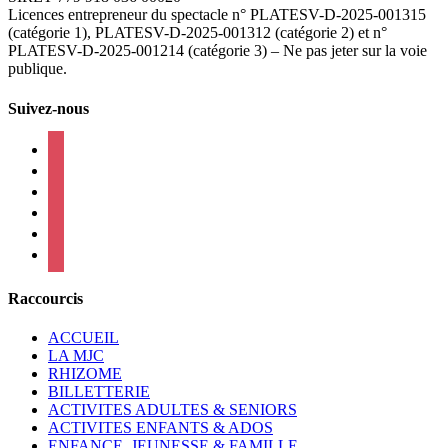
Licences entrepreneur du spectacle
n° PLATESV-D-2025-001315
(catégorie 1), PLATESV-D-2025-001312 (catégorie 2) et n°
PLATESV-D-2025-001214 (catégorie 3) – Ne pas jeter sur la voie
publique.
Suivez-nous
facebook
instagram
twitter
linkedin
mail
viber
Raccourcis
ACCUEIL
LA MJC
RHIZOME
BILLETTERIE
ACTIVITES ADULTES & SENIORS
ACTIVITES ENFANTS & ADOS
ENFANCE, JEUNESSE & FAMILLE