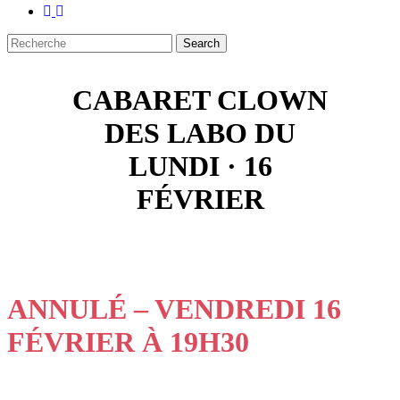
facebook
instagram
Search
Close
CABARET CLOWN
Search
DES LABO DU
LUNDI · 16
FÉVRIER
ANNULÉ – VENDREDI 16
FÉVRIER
À 19H30