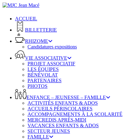
Skip
to
main
ACCUEIL
content
BILLETTERIE
RHIZOME
Candidatures expositions
VIE ASSOCIATIVE
PROJET ASSOCIATIF
LES ÉQUIPES
BÉNÉVOLAT
PARTENAIRES
PHOTOS
ENFANCE – JEUNESSE – FAMILLE
ACTIVITÉS ENFANTS & ADOS
ACCUEILS PÉRISCOLAIRES
ACCOMPAGNEMENTS À LA SCOLARITÉ
MERCREDIS APRÈS-MIDI
VACANCES ENFANTS & ADOS
SECTEUR JEUNES
FAMILLE