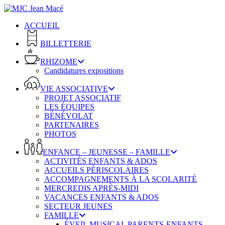
Skip
to
ACCUEIL
main
content
BILLETTERIE
RHIZOME
Candidatures expositions
VIE ASSOCIATIVE
PROJET ASSOCIATIF
LES ÉQUIPES
BÉNÉVOLAT
PARTENAIRES
PHOTOS
ENFANCE – JEUNESSE – FAMILLE
ACTIVITÉS ENFANTS & ADOS
ACCUEILS PÉRISCOLAIRES
ACCOMPAGNEMENTS À LA SCOLARITÉ
MERCREDIS APRÈS-MIDI
VACANCES ENFANTS & ADOS
SECTEUR JEUNES
FAMILLE
ÉVEIL MUSICAL PARENTS-ENFANTS