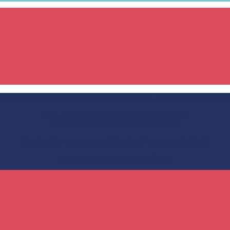
’inscription se déroule à l’accueil de la MJC, hors vacances scolair
lundi, mardi, jeudi et vendredi : de 15H à 19H
mercredi : de 9H à midi et de 14H à 19H
Pendant les vacances scolaires (sauf vacances de Noël)
du lundi au vendredi de 14H à 18H