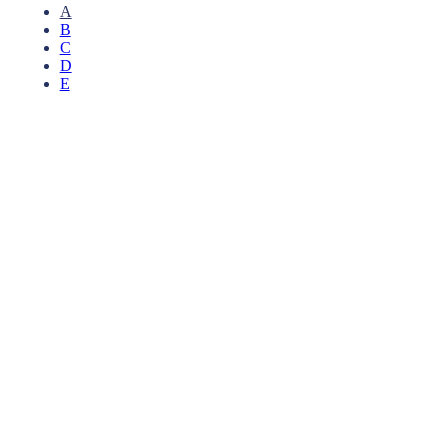
A
B
C
D
E