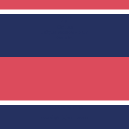
Espèces
CB
Chèques
Chèques vacances ANCV
Gonettes
Tél. 04 78 58 73 10
accueil@mjcjeanmace.fr