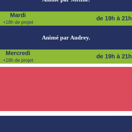
Mardi
de 19h à 21h
+18h de projet
Animé par Audrey.
Mercredi
de 19h à 21h
+18h de projet
’inscription se déroule à l’accueil de la MJC, hors vacances scolair
lundi, mardi, jeudi et vendredi : de 15H à 19H