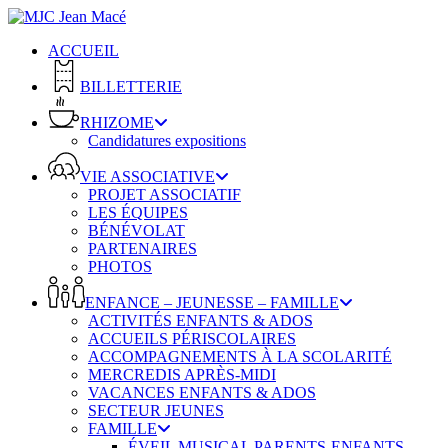
Skip
to
ACCUEIL
main
content
BILLETTERIE
RHIZOME
Candidatures expositions
VIE ASSOCIATIVE
PROJET ASSOCIATIF
LES ÉQUIPES
BÉNÉVOLAT
PARTENAIRES
PHOTOS
ENFANCE – JEUNESSE – FAMILLE
ACTIVITÉS ENFANTS & ADOS
ACCUEILS PÉRISCOLAIRES
ACCOMPAGNEMENTS À LA SCOLARITÉ
MERCREDIS APRÈS-MIDI
VACANCES ENFANTS & ADOS
SECTEUR JEUNES
FAMILLE
ÉVEIL MUSICAL PARENTS-ENFANTS