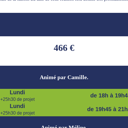
466 €
Animé par Camille.
Lundi
de 18h à 19h4
+25h30 de projet
Lundi
de 19h45 à 21
+25h30 de projet
Animé par Méline.