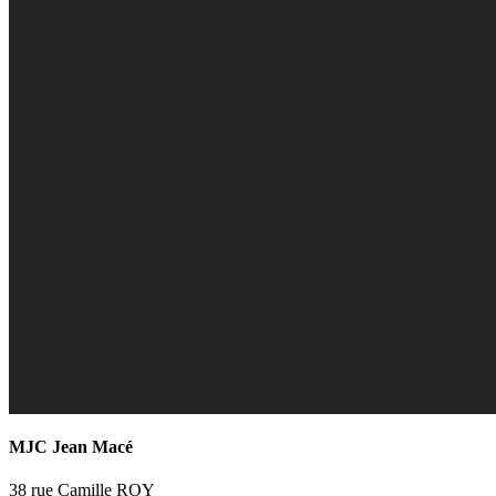
MJC Jean Macé
38 rue Camille ROY