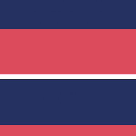
mercredi : de 9H à midi et de 14H à 19H
Pendant les vacances scolaires (sauf vacances de Noël)
du lundi au vendredi de 14H à 18H
Espèces
CB
Chèques
Chèques vacances ANCV
Gonettes