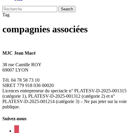
Search
Close
Tag
Search
compagnies associées
MJC Jean Macé
38 rue Camille ROY
69007 LYON
Tél. 04 78 58 73 10
SIRET 779 918 036 00020
Licences entrepreneur du spectacle
n° PLATESV-D-2025-001315
(catégorie 1), PLATESV-D-2025-001312 (catégorie 2) et n°
PLATESV-D-2025-001214 (catégorie 3) – Ne pas jeter sur la voie
publique.
Suivez-nous
facebook