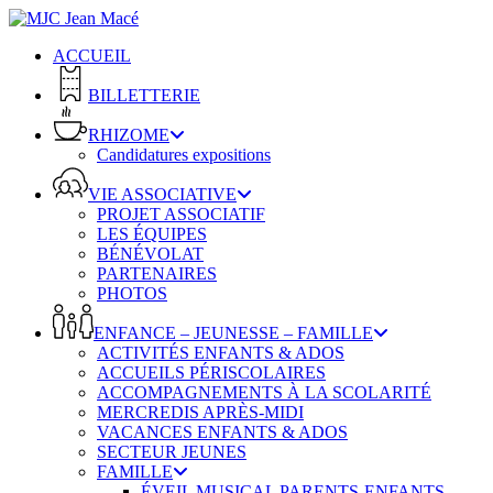
Skip
to
ACCUEIL
main
content
BILLETTERIE
RHIZOME
Candidatures expositions
VIE ASSOCIATIVE
PROJET ASSOCIATIF
LES ÉQUIPES
BÉNÉVOLAT
PARTENAIRES
PHOTOS
ENFANCE – JEUNESSE – FAMILLE
ACTIVITÉS ENFANTS & ADOS
ACCUEILS PÉRISCOLAIRES
ACCOMPAGNEMENTS À LA SCOLARITÉ
MERCREDIS APRÈS-MIDI
VACANCES ENFANTS & ADOS
SECTEUR JEUNES
FAMILLE
ÉVEIL MUSICAL PARENTS-ENFANTS