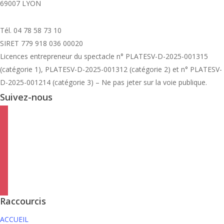
69007 LYON
Tél. 04 78 58 73 10
SIRET 779 918 036 00020
Licences entrepreneur du spectacle
n° PLATESV-D-2025-001315
(catégorie 1), PLATESV-D-2025-001312 (catégorie 2) et n° PLATESV-
D-2025-001214 (catégorie 3) – Ne pas jeter sur la voie publique.
Suivez-nous
facebook
instagram
twitter
linkedin
mail
viber
Raccourcis
ACCUEIL