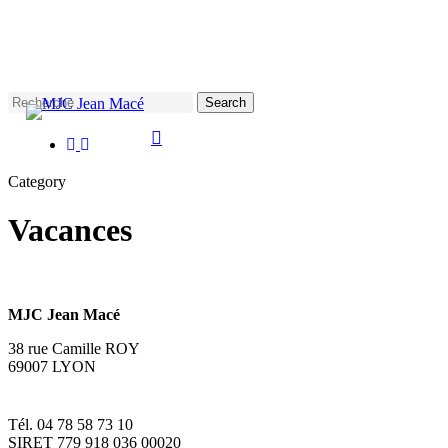
Skip
to
main
content
Search
facebook
instagram
Close
Search
Category
Vacances
MJC Jean Macé
38 rue Camille ROY
69007 LYON
Tél. 04 78 58 73 10
SIRET 779 918 036 00020