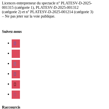
Licences entrepreneur du spectacle
n° PLATESV-D-2025-
001315 (catégorie 1), PLATESV-D-2025-001312
(catégorie 2) et n° PLATESV-D-2025-001214 (catégorie 3)
– Ne pas jeter sur la voie publique.
Suivez-nous
facebook
instagram
twitter
linkedin
mail
viber
Raccourcis