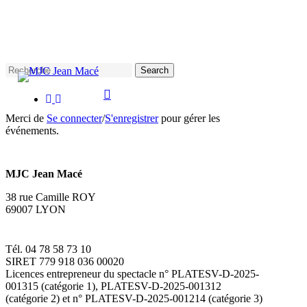
Skip
to
main
content
Search
facebook
instagram
Close
Search
Merci de
Se connecter
/
S'enregistrer
pour gérer les
événements.
MJC Jean Macé
38 rue Camille ROY
69007 LYON
Tél. 04 78 58 73 10
SIRET 779 918 036 00020
Licences entrepreneur du spectacle
n° PLATESV-D-2025-
001315 (catégorie 1), PLATESV-D-2025-001312
(catégorie 2) et n° PLATESV-D-2025-001214 (catégorie 3)