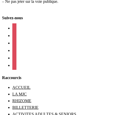
– Ne pas jeter sur la voie publique.
Suivez-nous
facebook
instagram
twitter
linkedin
mail
viber
Raccourcis
ACCUEIL
LA MJC
RHIZOME
BILLETTERIE
ACTIVITES ADULTES & SENIORS