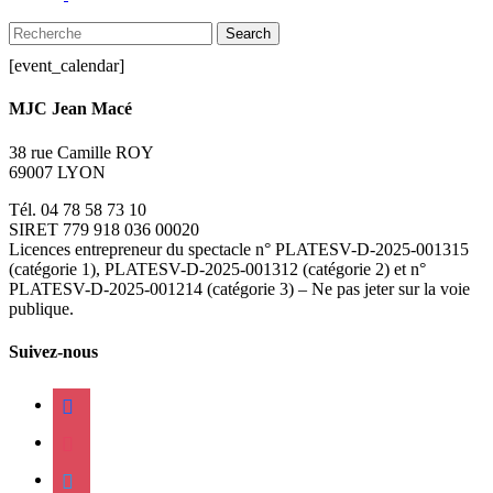
Search
Close
[event_calendar]
Search
MJC Jean Macé
38 rue Camille ROY
69007 LYON
Tél. 04 78 58 73 10
SIRET 779 918 036 00020
Licences entrepreneur du spectacle
n° PLATESV-D-2025-001315
(catégorie 1), PLATESV-D-2025-001312 (catégorie 2) et n°
PLATESV-D-2025-001214 (catégorie 3) – Ne pas jeter sur la voie
publique.
Suivez-nous
facebook
instagram
twitter