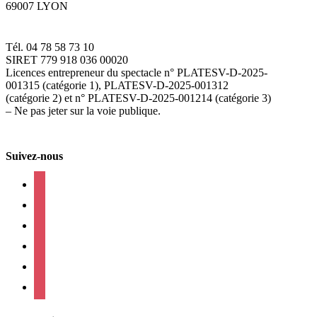
69007 LYON
Tél. 04 78 58 73 10
SIRET 779 918 036 00020
Licences entrepreneur du spectacle
n° PLATESV-D-2025-
001315 (catégorie 1), PLATESV-D-2025-001312
(catégorie 2) et n° PLATESV-D-2025-001214 (catégorie 3)
– Ne pas jeter sur la voie publique.
Suivez-nous
facebook
instagram
twitter
linkedin
mail
viber