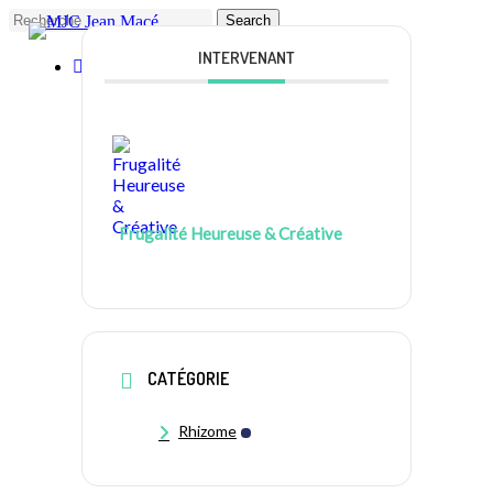
Skip
Search
to
main
INTERVENANT
facebook
instagram
Close
content
Search
Frugalité Heureuse & Créative
CATÉGORIE
Rhizome