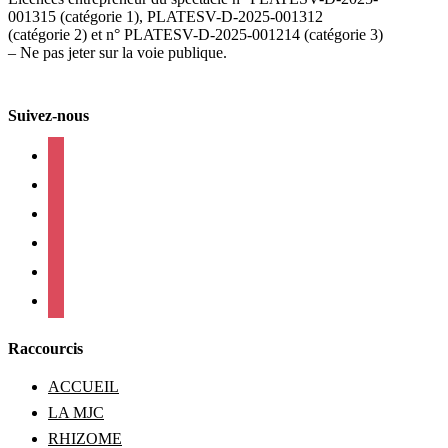
001315 (catégorie 1), PLATESV-D-2025-001312
(catégorie 2) et n° PLATESV-D-2025-001214 (catégorie 3)
– Ne pas jeter sur la voie publique.
Suivez-nous
facebook
instagram
twitter
linkedin
mail
viber
Raccourcis
ACCUEIL
LA MJC
RHIZOME