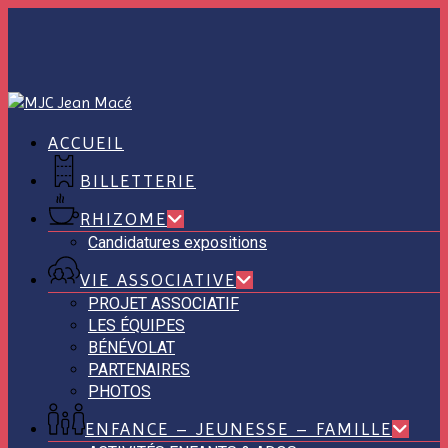
Skip
to
main
content
ACCUEIL
BILLETTERIE
RHIZOME
Candidatures expositions
VIE ASSOCIATIVE
PROJET ASSOCIATIF
LES ÉQUIPES
BÉNÉVOLAT
PARTENAIRES
PHOTOS
ENFANCE – JEUNESSE – FAMILLE