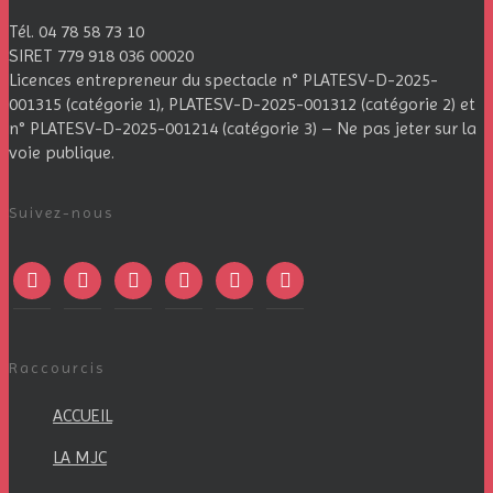
Tél. 04 78 58 73 10
SIRET 779 918 036 00020
Licences entrepreneur du spectacle
n° PLATESV-D-2025-
001315 (catégorie 1), PLATESV-D-2025-001312 (catégorie 2) et
n° PLATESV-D-2025-001214 (catégorie 3) – Ne pas jeter sur la
voie publique.
Suivez-nous
facebook
instagram
twitter
linkedin
mail
viber
Raccourcis
ACCUEIL
LA MJC