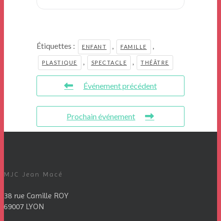
Étiquettes :
,
,
ENFANT
FAMILLE
,
,
PLASTIQUE
SPECTACLE
THÉÂTRE
Événement précédent
Prochain événement
MJC Jean Macé
38 rue Camille ROY
69007 LYON