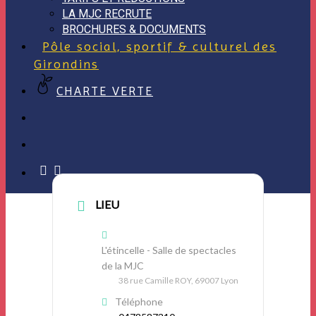
LA MJC RECRUTE
BROCHURES & DOCUMENTS
Pôle social, sportif & culturel des
Girondins
CHARTE VERTE
facebook
instagram
LIEU
L'étincelle - Salle de spectacles
de la MJC
38 rue Camille ROY, 69007 Lyon
Téléphone