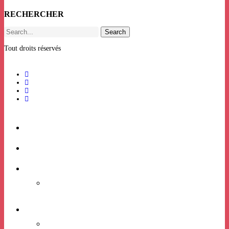
RECHERCHER
Search
Tout droits réservés
ACCUEIL
BILLETTERIE
RHIZOME
Candidatures expositions
VIE ASSOCIATIVE
PROJET ASSOCIATIF