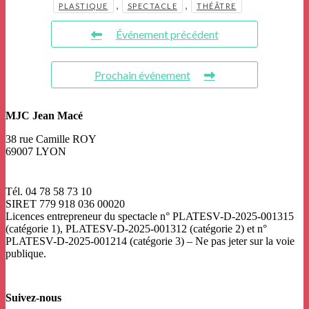
,
,
PLASTIQUE
SPECTACLE
THÉÂTRE
Événement précédent
Prochain événement
MJC Jean Macé
38 rue Camille ROY
69007 LYON
Tél. 04 78 58 73 10
SIRET 779 918 036 00020
Licences entrepreneur du spectacle
n° PLATESV-D-2025-001315
(catégorie 1), PLATESV-D-2025-001312 (catégorie 2) et n°
PLATESV-D-2025-001214 (catégorie 3) – Ne pas jeter sur la voie
publique.
Suivez-nous