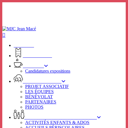
Skip
to
main
content
ACCUEIL
BILLETTERIE
RHIZOME
Candidatures expositions
VIE ASSOCIATIVE
PROJET ASSOCIATIF
LES ÉQUIPES
BÉNÉVOLAT
PARTENAIRES
PHOTOS
ENFANCE – JEUNESSE – FAMILLE
ACTIVITÉS ENFANTS & ADOS
ACCUEILS PÉRISCOLAIRES