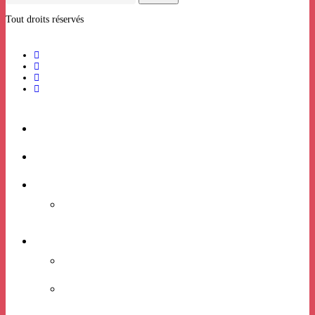
Tout droits réservés
ACCUEIL
BILLETTERIE
RHIZOME
Candidatures expositions
VIE ASSOCIATIVE
PROJET ASSOCIATIF
LES ÉQUIPES
BÉNÉVOLAT