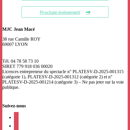
Prochain événement
MJC Jean Macé
38 rue Camille ROY
69007 LYON
Tél. 04 78 58 73 10
SIRET 779 918 036 00020
Licences entrepreneur du spectacle
n° PLATESV-D-2025-001315
(catégorie 1), PLATESV-D-2025-001312 (catégorie 2) et n°
PLATESV-D-2025-001214 (catégorie 3) – Ne pas jeter sur la voie
publique.
Suivez-nous
facebook
instagram