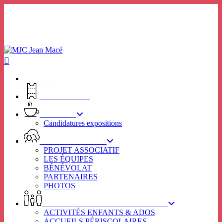
Skip
to
main
content
ACCUEIL
BILLETTERIE
RHIZOME
Candidatures expositions
VIE ASSOCIATIVE
PROJET ASSOCIATIF
LES ÉQUIPES
BÉNÉVOLAT
PARTENAIRES
PHOTOS
ENFANCE – JEUNESSE – FAMILLE
ACTIVITÉS ENFANTS & ADOS
ACCUEILS PÉRISCOLAIRES