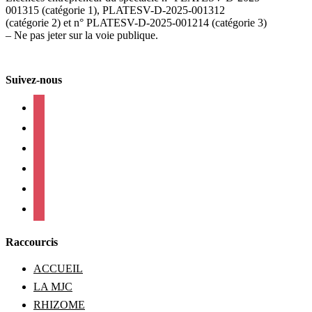
001315 (catégorie 1), PLATESV-D-2025-001312
(catégorie 2) et n° PLATESV-D-2025-001214 (catégorie 3)
– Ne pas jeter sur la voie publique.
Suivez-nous
facebook
instagram
twitter
linkedin
mail
viber
Raccourcis
ACCUEIL
LA MJC
RHIZOME