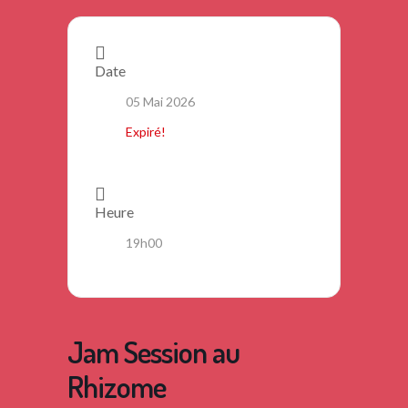
Date
05 Mai 2026
Expiré!
Heure
19h00
Jam Session au
Rhizome