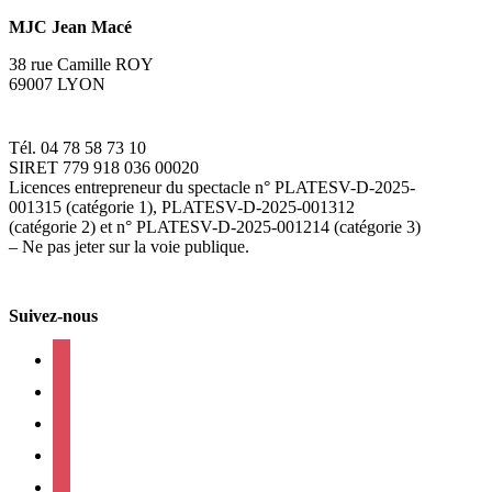
MJC Jean Macé
38 rue Camille ROY
69007 LYON
Tél. 04 78 58 73 10
SIRET 779 918 036 00020
Licences entrepreneur du spectacle
n° PLATESV-D-2025-
001315 (catégorie 1), PLATESV-D-2025-001312
(catégorie 2) et n° PLATESV-D-2025-001214 (catégorie 3)
– Ne pas jeter sur la voie publique.
Suivez-nous
facebook
instagram
twitter
linkedin
mail