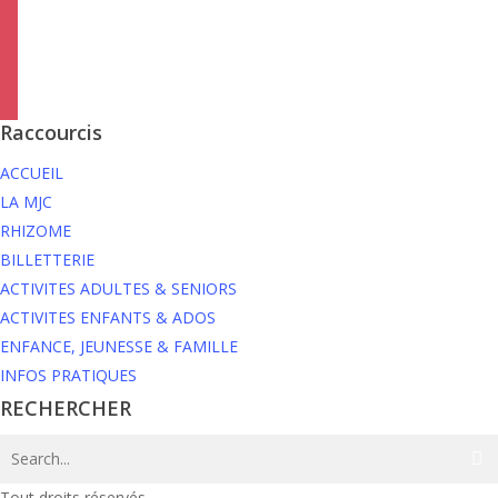
twitter
linkedin
mail
viber
Raccourcis
ACCUEIL
LA MJC
RHIZOME
BILLETTERIE
ACTIVITES ADULTES & SENIORS
ACTIVITES ENFANTS & ADOS
ENFANCE, JEUNESSE & FAMILLE
INFOS PRATIQUES
RECHERCHER
Tout droits réservés