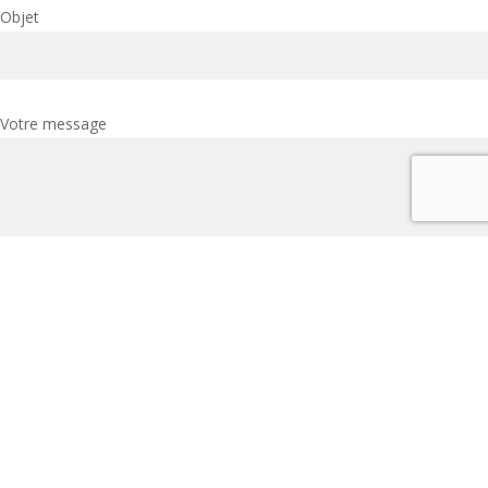
Objet
Votre message
Pour toute candidature spontanée, envoyer un mail depuis votre