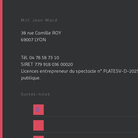
MJC Jean Macé
38 rue Camille ROY
69007 LYON
Tél. 04 78 58 73 10
SIRET 779 918 036 00020
Licences entrepreneur du spectacle
n° PLATESV-D-2025-
publique.
Suivez-nous
facebook
instagram
twitter