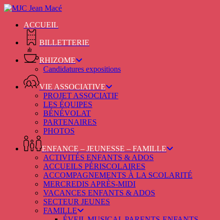
Skip
to
ACCUEIL
main
content
BILLETTERIE
RHIZOME
Candidatures expositions
VIE ASSOCIATIVE
PROJET ASSOCIATIF
LES ÉQUIPES
BÉNÉVOLAT
PARTENAIRES
PHOTOS
ENFANCE – JEUNESSE – FAMILLE
ACTIVITÉS ENFANTS & ADOS
ACCUEILS PÉRISCOLAIRES
ACCOMPAGNEMENTS À LA SCOLARITÉ
MERCREDIS APRÈS-MIDI
VACANCES ENFANTS & ADOS
SECTEUR JEUNES
FAMILLE
ÉVEIL MUSICAL PARENTS-ENFANTS