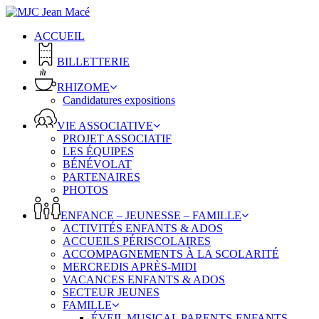
Skip
to
ACCUEIL
main
content
BILLETTERIE
RHIZOME
Candidatures expositions
VIE ASSOCIATIVE
PROJET ASSOCIATIF
LES ÉQUIPES
BÉNÉVOLAT
PARTENAIRES
PHOTOS
ENFANCE – JEUNESSE – FAMILLE
ACTIVITÉS ENFANTS & ADOS
ACCUEILS PÉRISCOLAIRES
ACCOMPAGNEMENTS À LA SCOLARITÉ
MERCREDIS APRÈS-MIDI
VACANCES ENFANTS & ADOS
SECTEUR JEUNES
FAMILLE
ÉVEIL MUSICAL PARENTS-ENFANTS