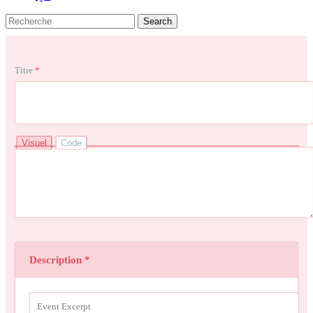
Search
Close
Search
Titre
*
Visuel
Code
Description
*