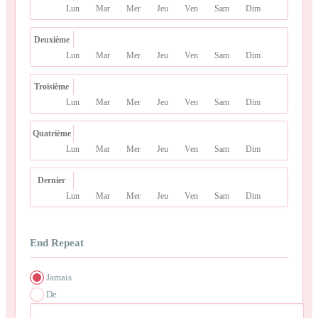
Lun
Mar
Mer
Jeu
Ven
Sam
Dim
Deuxième
Lun
Mar
Mer
Jeu
Ven
Sam
Dim
Troisième
Lun
Mar
Mer
Jeu
Ven
Sam
Dim
Quatrième
Lun
Mar
Mer
Jeu
Ven
Sam
Dim
Dernier
Lun
Mar
Mer
Jeu
Ven
Sam
Dim
End Repeat
Jamais
De