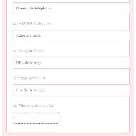
ex : +33 (0)4 76 36 55 76
ex : john@smith.com
ex : https://webnus.net
eg. Website name or any text