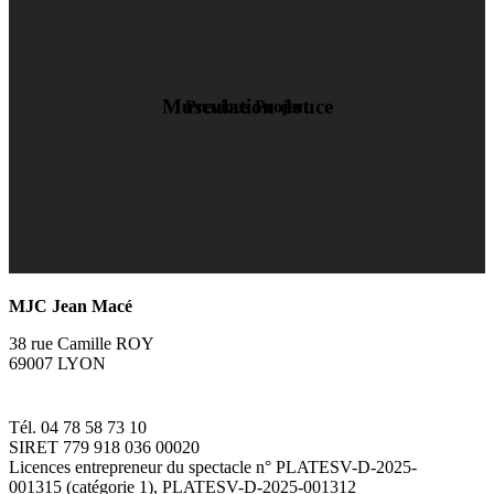
Musculation douce
Previous Project
MJC Jean Macé
38 rue Camille ROY
69007 LYON
Tél. 04 78 58 73 10
SIRET 779 918 036 00020
Licences entrepreneur du spectacle
n° PLATESV-D-2025-
001315 (catégorie 1), PLATESV-D-2025-001312