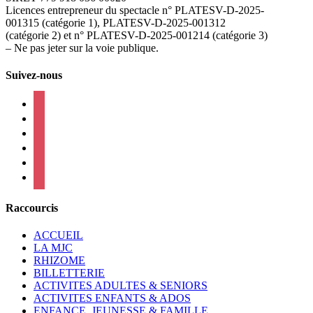
Licences entrepreneur du spectacle
n° PLATESV-D-2025-
001315 (catégorie 1), PLATESV-D-2025-001312
(catégorie 2) et n° PLATESV-D-2025-001214 (catégorie 3)
– Ne pas jeter sur la voie publique.
Suivez-nous
facebook
instagram
twitter
linkedin
mail
viber
Raccourcis
ACCUEIL
LA MJC
RHIZOME
BILLETTERIE
ACTIVITES ADULTES & SENIORS
ACTIVITES ENFANTS & ADOS
ENFANCE, JEUNESSE & FAMILLE