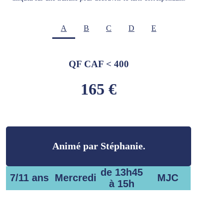
A
B
C
D
E
QF CAF < 400
165 €
Animé par Stéphanie.
de 13h45
7/11 ans
Mercredi
MJC
à 15h