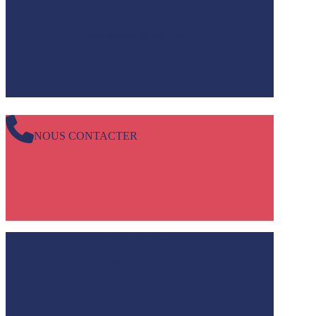
CB
Chèques
Chèques vacances ANCV
Gonettes
NOUS CONTACTER
Tél. 04 78 58 73 10
accueil@mjcjeanmace.fr