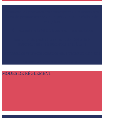
Consultez l’agenda sur la page d’accueil du site pour
connaitre les permanences d’inscriptions. En dehors des
dates de permanences voici les périodes pour réaliser des
inscriptions :
À l’accueil de la MJC, hors vacances scolaires
lundi, mardi, jeudi et vendredi : de 15H à 19H
mercredi : de 9H à midi et de 14H à 19H
Pendant les vacances scolaires (sauf vacances de Noël)
du lundi au vendredi de 14H à 18H
MODES DE RÈGLEMENT
Espèces