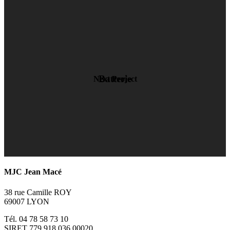
Batterie
Next Project
MJC Jean Macé
38 rue Camille ROY
69007 LYON
Tél. 04 78 58 73 10
SIRET 779 918 036 00020