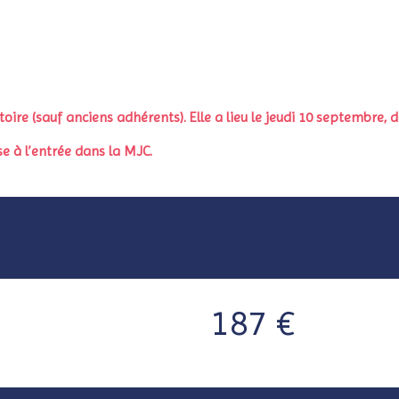
toire (sauf anciens adhérents).
Elle a lieu le jeudi 10 septembre,
e à l’entrée dans la MJC.
187 €