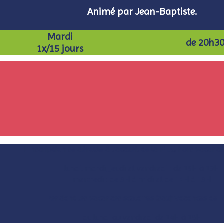
Animé par Jean-Baptiste.
Mardi
de 20h30
1x/15 jours
L’inscription se déroule à l’accueil de la MJC, hors vacance
lundi, mardi, jeudi et vendredi : de 15H à 19H
mercredi : de 9H à midi et de 14H à 19H
Pendant les vacances scolaires (sauf vacances de N
du lundi au vendredi de 14H à 18H