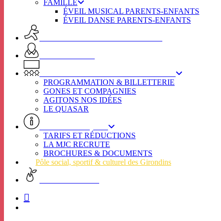
FAMILLE
ÉVEIL MUSICAL PARENTS-ENFANTS
ÉVEIL DANSE PARENTS-ENFANTS
ACTIVITES ADULTES & SENIORS
SPOT SENIORS
L’ÉTINCELLE / SECTEUR CULTUREL
PROGRAMMATION & BILLETTERIE
GONES ET COMPAGNIES
AGITONS NOS IDÉES
LE QUASAR
INFOS PRATIQUES
TARIFS ET RÉDUCTIONS
LA MJC RECRUTE
BROCHURES & DOCUMENTS
Pôle social, sportif & culturel des Girondins
CHARTE VERTE