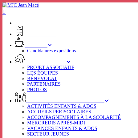
Skip
to
main
content
ACCUEIL
BILLETTERIE
RHIZOME
Candidatures expositions
VIE ASSOCIATIVE
PROJET ASSOCIATIF
LES ÉQUIPES
BÉNÉVOLAT
PARTENAIRES
PHOTOS
ENFANCE – JEUNESSE – FAMILLE
ACTIVITÉS ENFANTS & ADOS
ACCUEILS PÉRISCOLAIRES
ACCOMPAGNEMENTS À LA SCOLARITÉ
MERCREDIS APRÈS-MIDI
VACANCES ENFANTS & ADOS
SECTEUR JEUNES