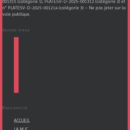
001315 (catégorie 1), PLATESV-D-2025-001312 (catégorie 2) et
n° PLATESV-D-2025-001214 (catégorie 3) – Ne pas jeter sur la
voie publique.
Suivez-nous
facebook
instagram
twitter
linkedin
mail
viber
Raccourcis
ACCUEIL
LA MJC