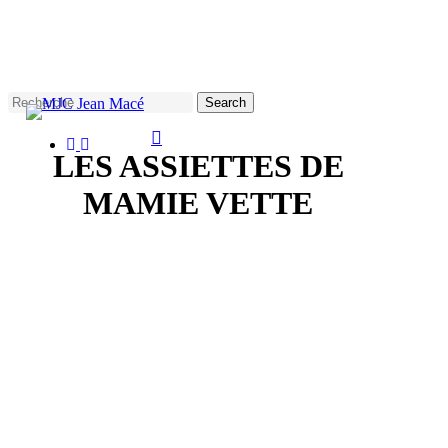
Skip
to
main
content
Search
facebook
instagram
Close
LES ASSIETTES DE
Search
MAMIE VETTE