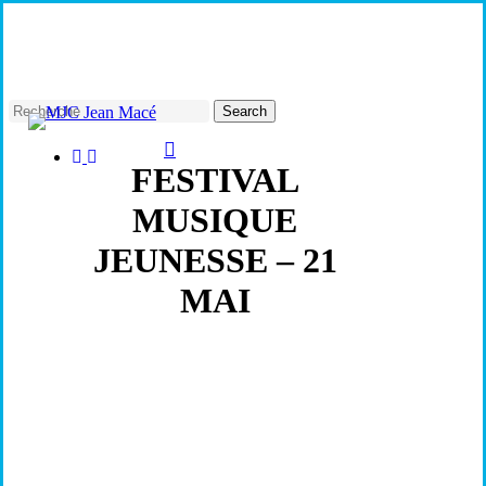
Skip
to
main
content
Search
facebook
instagram
Close
FESTIVAL
Search
MUSIQUE
JEUNESSE – 21
MAI
SAMEDI 21 MAI