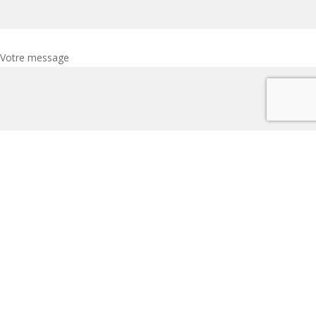
Votre message
Pour toute candidature spontanée, envoyer un mail depuis votre
boîte à l'adresse accueil@mjcjeanmace.fr