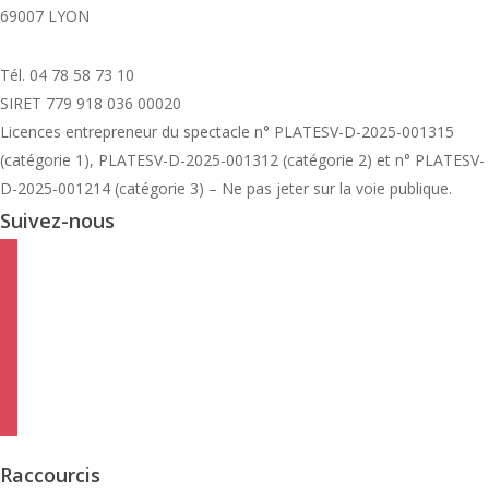
69007 LYON
Tél. 04 78 58 73 10
SIRET 779 918 036 00020
Licences entrepreneur du spectacle
n° PLATESV-D-2025-001315
(catégorie 1), PLATESV-D-2025-001312 (catégorie 2) et n° PLATESV-
D-2025-001214 (catégorie 3) – Ne pas jeter sur la voie publique.
Suivez-nous
facebook
instagram
twitter
linkedin
mail
viber
Raccourcis