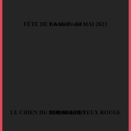
FÊTE DE LA MJC · 13 MAI 2023
Previous Project
LE CHIEN DU ROI AU CHEVEUX ROUGE · 24 MARS 2023
Next Project