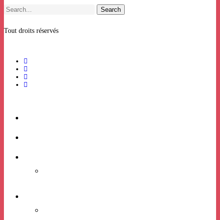
Search
Tout droits réservés
ACCUEIL
BILLETTERIE
RHIZOME
Candidatures expositions
VIE ASSOCIATIVE
PROJET ASSOCIATIF