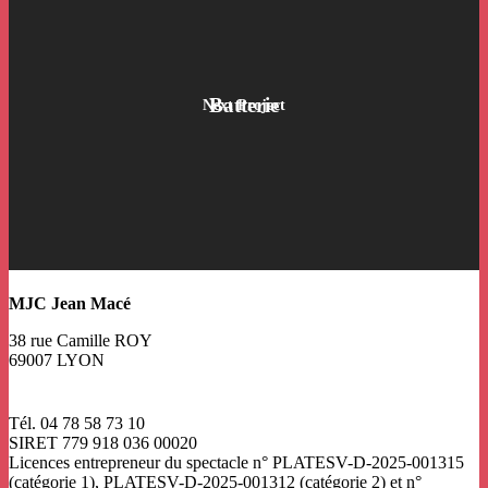
Batterie
Next Project
MJC Jean Macé
38 rue Camille ROY
69007 LYON
Tél. 04 78 58 73 10
SIRET 779 918 036 00020
Licences entrepreneur du spectacle
n° PLATESV-D-2025-001315
(catégorie 1), PLATESV-D-2025-001312 (catégorie 2) et n°