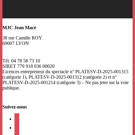
MJC Jean Macé
38 rue Camille ROY
69007 LYON
Tél. 04 78 58 73 10
SIRET 779 918 036 00020
Licences entrepreneur du spectacle
n° PLATESV-D-2025-001315
(catégorie 1), PLATESV-D-2025-001312 (catégorie 2) et n°
PLATESV-D-2025-001214 (catégorie 3) – Ne pas jeter sur la voie
publique.
Suivez-nous
facebook
instagram