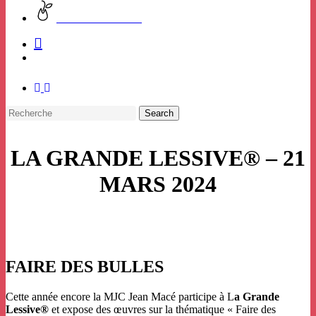
CHARTE VERTE
facebook
instagram
Search
Close
LA GRANDE LESSIVE® – 21
Search
MARS 2024
FAIRE DES BULLES
Cette année encore la MJC Jean Macé participe à L
a Grande
Lessive®
et expose des œuvres sur la thématique « Faire des