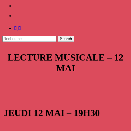
facebook
instagram
Search
Close
LECTURE MUSICALE – 12
Search
MAI
JEUDI 12 MAI – 19H30