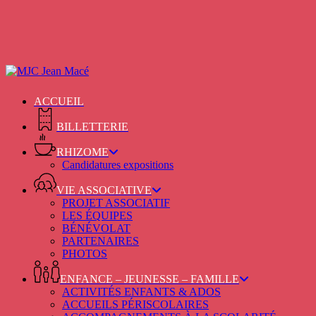
Skip
to
main
content
ACCUEIL
BILLETTERIE
RHIZOME
Candidatures expositions
VIE ASSOCIATIVE
PROJET ASSOCIATIF
LES ÉQUIPES
BÉNÉVOLAT
PARTENAIRES
PHOTOS
ENFANCE – JEUNESSE – FAMILLE
ACTIVITÉS ENFANTS & ADOS
ACCUEILS PÉRISCOLAIRES