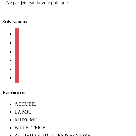
– Ne pas jeter sur la voie publique.
Suivez-nous
facebook
instagram
twitter
linkedin
mail
viber
Raccourcis
ACCUEIL
LA MJC
RHIZOME
BILLETTERIE
ACTIVITES ADULTES & SENIORS