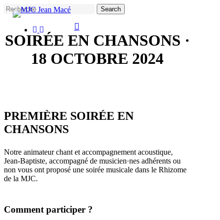
Skip
Search
to
main
facebook
instagram
Close
content
SOIRÉE EN CHANSONS ·
Search
18 OCTOBRE 2024
PREMIÈRE SOIRÉE EN
CHANSONS
Notre animateur chant et accompagnement acoustique,
Jean-Baptiste, accompagné de musicien·nes adhérents ou
non vous ont proposé une soirée musicale dans le Rhizome
de la MJC.
Comment participer ?