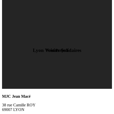
Lyon Voisins Solidaires
Next Project
MJC Jean Macé
38 rue Camille ROY
69007 LYON