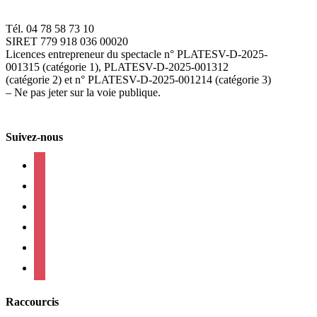
Tél. 04 78 58 73 10
SIRET 779 918 036 00020
Licences entrepreneur du spectacle
n° PLATESV-D-2025-
001315 (catégorie 1), PLATESV-D-2025-001312
(catégorie 2) et n° PLATESV-D-2025-001214 (catégorie 3)
– Ne pas jeter sur la voie publique.
Suivez-nous
facebook
instagram
twitter
linkedin
mail
viber
Raccourcis