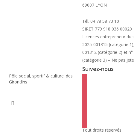
ACTIVITÉS ENFANTS & ADOS
ACTIVITES ADULTES
69007 LYON
ACCUEILS PÉRISCOLAIRES
& SENIORS
ACCOMPAGNEMENTS À LA
SCOLARITÉ
Tél. 04 78 58 73 10
MERCREDIS APRÈS-MIDI
SPOT SENIORS
VACANCES ENFANTS & ADOS
SIRET 779 918 036 00020
SECTEUR JEUNES
L’ÉTINCELLE /
Licences entrepreneur du 
FAMILLE
SECTEUR
2025-001315 (catégorie 1
ÉVEIL MUSICAL PARENTS-
CULTUREL
ENFANTS
001312 (catégorie 2) et 
PROGRAMMATION & BILLETTERIE
ÉVEIL DANSE PARENTS-
INFOS
ENFANTS
(catégorie 3) – Ne pas jete
GONES ET COMPAGNIES
PRATIQUES
AGITONS NOS IDÉES
Suivez-nous
LE QUASAR
TARIFS ET RÉDUCTIONS
Pôle social, sportif & culturel des
LA MJC RECRUTE
facebook
Girondins
BROCHURES & DOCUMENTS
instagram
CHARTE VERTE
twitter
linkedin
mail
viber
Tout droits réservés