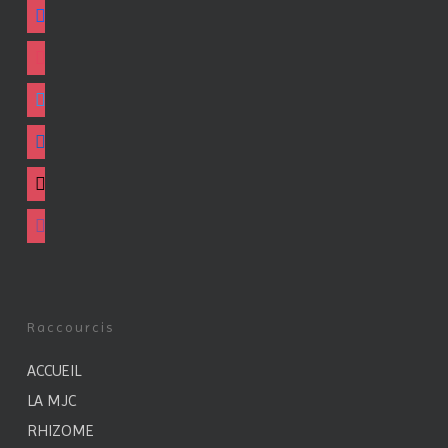
facebook
instagram
twitter
linkedin
mail
viber
Raccourcis
ACCUEIL
LA MJC
RHIZOME