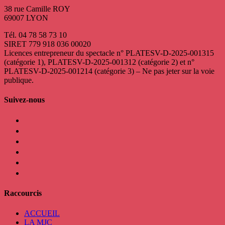
38 rue Camille ROY
69007 LYON
Tél. 04 78 58 73 10
SIRET 779 918 036 00020
Licences entrepreneur du spectacle
n° PLATESV-D-2025-001315
(catégorie 1), PLATESV-D-2025-001312 (catégorie 2) et n°
PLATESV-D-2025-001214 (catégorie 3) – Ne pas jeter sur la voie
publique.
Suivez-nous
facebook
instagram
twitter
linkedin
mail
viber
Raccourcis
ACCUEIL
LA MJC