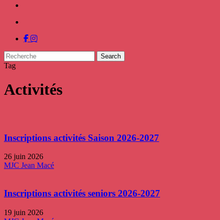
facebook
instagram
Search
Close
Tag
Search
Activités
Inscriptions activités Saison 2026-2027
26 juin 2026
MJC Jean Macé
Inscriptions activités seniors 2026-2027
19 juin 2026