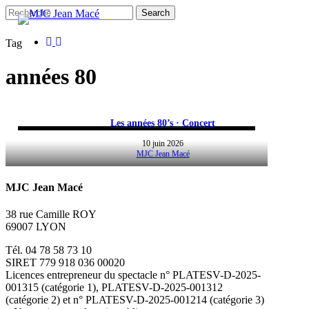
Skip
Search
to
main
facebook
instagram
Close
Tag
content
Search
années 80
Les années 80’s · Concert
10 juin 2026
MJC Jean Macé
MJC Jean Macé
38 rue Camille ROY
69007 LYON
Tél. 04 78 58 73 10
SIRET 779 918 036 00020
Licences entrepreneur du spectacle
n° PLATESV-D-2025-
001315 (catégorie 1), PLATESV-D-2025-001312
(catégorie 2) et n° PLATESV-D-2025-001214 (catégorie 3)