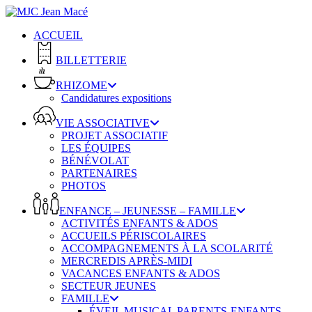
Skip
to
ACCUEIL
main
content
BILLETTERIE
RHIZOME
Candidatures expositions
VIE ASSOCIATIVE
PROJET ASSOCIATIF
LES ÉQUIPES
BÉNÉVOLAT
PARTENAIRES
PHOTOS
ENFANCE – JEUNESSE – FAMILLE
ACTIVITÉS ENFANTS & ADOS
ACCUEILS PÉRISCOLAIRES
ACCOMPAGNEMENTS À LA SCOLARITÉ
MERCREDIS APRÈS-MIDI
VACANCES ENFANTS & ADOS
SECTEUR JEUNES
FAMILLE
ÉVEIL MUSICAL PARENTS-ENFANTS