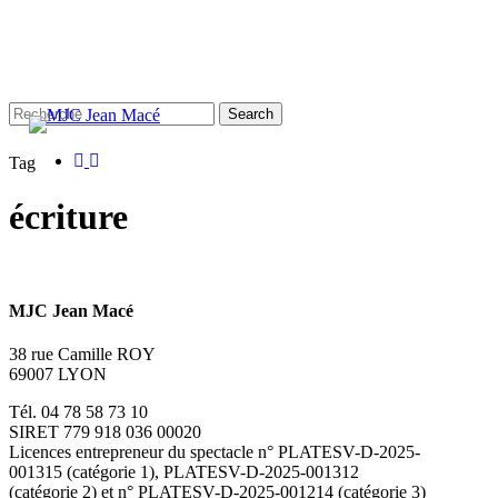
Skip
to
main
content
Search
facebook
instagram
Close
Tag
Search
écriture
MJC Jean Macé
38 rue Camille ROY
69007 LYON
Tél. 04 78 58 73 10
SIRET 779 918 036 00020
Licences entrepreneur du spectacle
n° PLATESV-D-2025-
001315 (catégorie 1), PLATESV-D-2025-001312
(catégorie 2) et n° PLATESV-D-2025-001214 (catégorie 3)