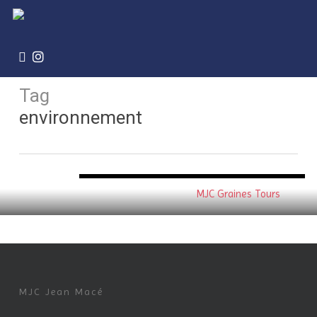
Skip
to
main
content
facebook
instagram
Tag
environnement
MJC Graines Tours
MJC Jean Macé