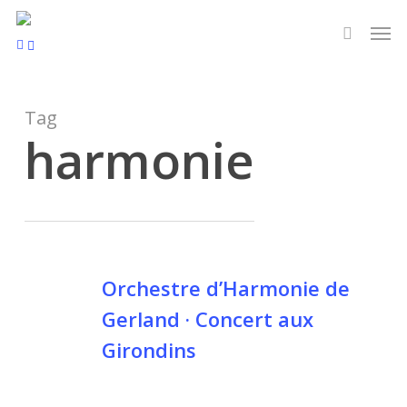
Skip
to
facebook
instagram
main
content
Tag
harmonie
Orchestre d’Harmonie de
Gerland · Concert aux
Girondins