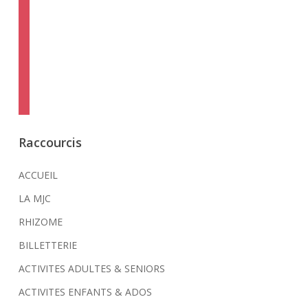
instagram
twitter
linkedin
mail
viber
Raccourcis
ACCUEIL
LA MJC
RHIZOME
BILLETTERIE
ACTIVITES ADULTES & SENIORS
ACTIVITES ENFANTS & ADOS