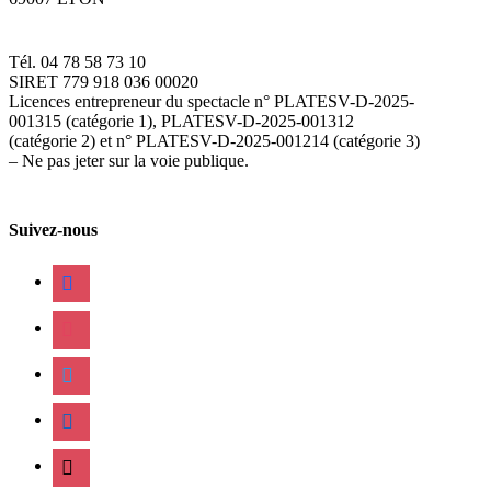
Tél. 04 78 58 73 10
SIRET 779 918 036 00020
Licences entrepreneur du spectacle
n° PLATESV-D-2025-
001315 (catégorie 1), PLATESV-D-2025-001312
(catégorie 2) et n° PLATESV-D-2025-001214 (catégorie 3)
– Ne pas jeter sur la voie publique.
Suivez-nous
facebook
instagram
twitter
linkedin
mail