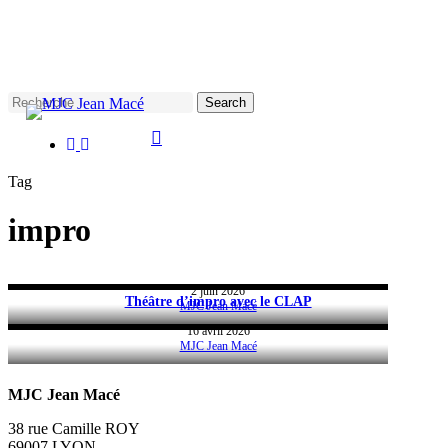
Skip
to
main
content
Search
facebook
instagram
Close
Search
Tag
impro
Théâtre d’impro avec le CLAP
2 juin 2026
Théâtre d’impro avec le CLAP
MJC Jean Macé
16 avril 2026
MJC Jean Macé
MJC Jean Macé
38 rue Camille ROY
69007 LYON