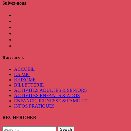
Suivez-nous
facebook
instagram
twitter
linkedin
mail
viber
Raccourcis
ACCUEIL
LA MJC
RHIZOME
BILLETTERIE
ACTIVITES ADULTES & SENIORS
ACTIVITES ENFANTS & ADOS
ENFANCE, JEUNESSE & FAMILLE
INFOS PRATIQUES
RECHERCHER
Search