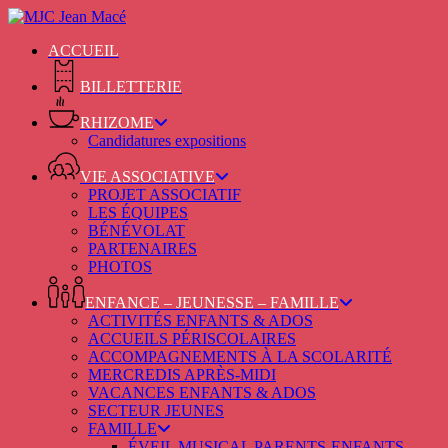
Skip
to
ACCUEIL
main
content
BILLETTERIE
RHIZOME
Candidatures expositions
VIE ASSOCIATIVE
PROJET ASSOCIATIF
LES ÉQUIPES
BÉNÉVOLAT
PARTENAIRES
PHOTOS
ENFANCE – JEUNESSE – FAMILLE
ACTIVITÉS ENFANTS & ADOS
ACCUEILS PÉRISCOLAIRES
ACCOMPAGNEMENTS À LA SCOLARITÉ
MERCREDIS APRÈS-MIDI
VACANCES ENFANTS & ADOS
SECTEUR JEUNES
FAMILLE
ÉVEIL MUSICAL PARENTS-ENFANTS