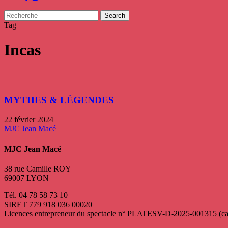
Search
Close
Tag
Search
Incas
MYTHES & LÉGENDES
22 février 2024
MJC Jean Macé
MJC Jean Macé
38 rue Camille ROY
69007 LYON
Tél. 04 78 58 73 10
SIRET 779 918 036 00020
Licences entrepreneur du spectacle
n° PLATESV-D-2025-001315 (catég