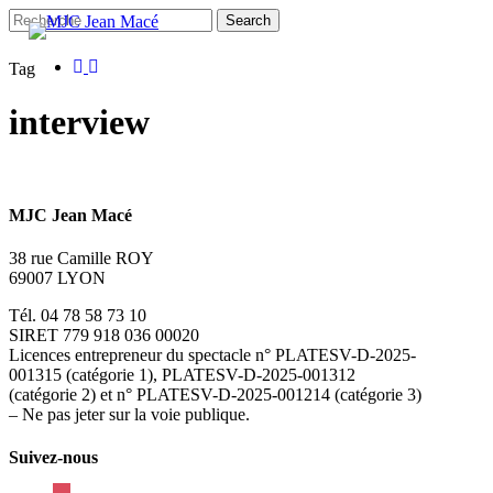
Skip
Search
to
main
facebook
instagram
Close
Tag
content
Search
interview
MJC Jean Macé
38 rue Camille ROY
69007 LYON
Tél. 04 78 58 73 10
SIRET 779 918 036 00020
Licences entrepreneur du spectacle
n° PLATESV-D-2025-
001315 (catégorie 1), PLATESV-D-2025-001312
(catégorie 2) et n° PLATESV-D-2025-001214 (catégorie 3)
– Ne pas jeter sur la voie publique.
Suivez-nous